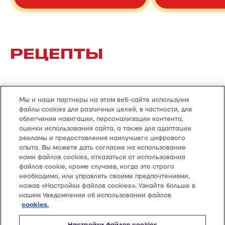
РЕЦЕПТЫ
Мы и наши партнеры на этом веб-сайте используем
Смотреть все рецепты >
файлы cookies для различных целей, в частности, для
облегчения навигации, персонализации контента,
оценки использования сайта, а также для адаптации
рекламы и предоставления наилучшего цифрового
опыта. Вы можете дать согласие на использование
нами файлов cookies, отказаться от использования
файлов cookie, кроме случаев, когда это строго
необходимо, или управлять своими предпочтениями,
Все продукты
Контакты
нажав «Настройки файлов cookies». Узнайте больше в
Классическое
8 800 555 8000
нашем Уведомлении об использовании файлов
С глазурью
Звонки по России
cookies.
Мини-кексы
бесплатно
Связаться с нами
Рецепты