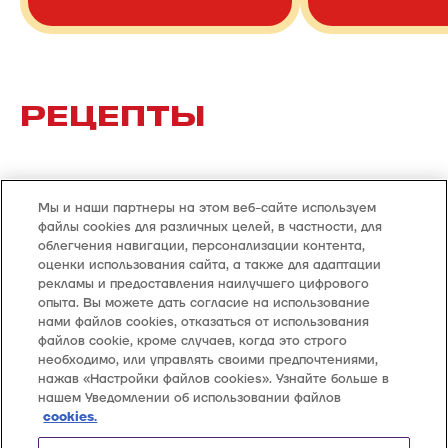
РЕЦЕПТЫ
Мы и наши партнеры на этом веб-сайте используем
Смотреть все рецепты >
файлы cookies для различных целей, в частности, для
облегчения навигации, персонализации контента,
оценки использования сайта, а также для адаптации
рекламы и предоставления наилучшего цифрового
опыта. Вы можете дать согласие на использование
нами файлов cookies, отказаться от использования
файлов cookie, кроме случаев, когда это строго
необходимо, или управлять своими предпочтениями,
Все продукты
Контакты
нажав «Настройки файлов cookies». Узнайте больше в
Классическое
8 800 555 8000
нашем Уведомлении об использовании файлов
С глазурью
Звонки по России
cookies.
Мини-кексы
бесплатно
Связаться с нами